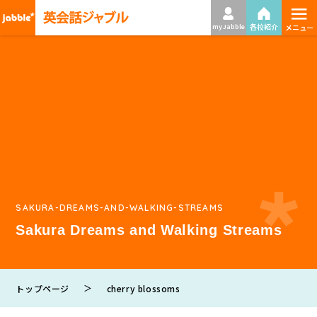
≡
各校紹介
my Jabble
メニュー
SAKURA-DREAMS-AND-WALKING-STREAMS
Sakura Dreams and Walking Streams
＞
トップページ
cherry blossoms