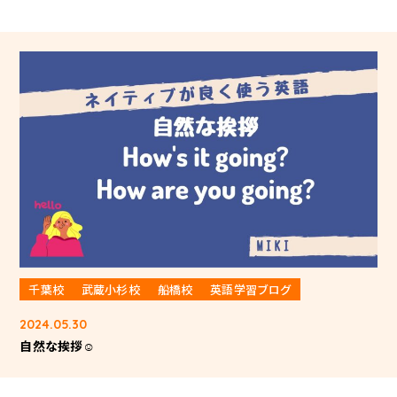
千葉校
武蔵小杉校
船橋校
英語学習ブログ
2024.05.30
自然な挨拶☺