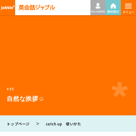
≡
各校紹介
my Jabble
メニュー
495
自然な挨拶☺
＞
トップページ
catch up 使いかた