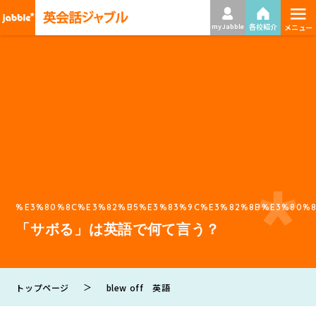
≡
各校紹介
my Jabble
メニュー
%E3%80%8C%E3%82%B5%E3%83%9C%E3%82%8B%E3%80%8
「サボる」は英語で何て言う？
＞
トップページ
blew off 英語