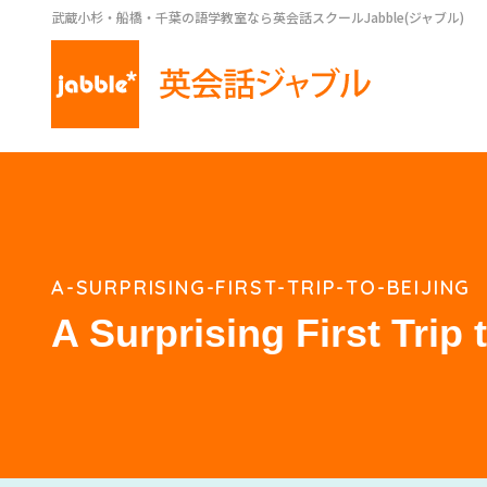
武蔵小杉・船橋・千葉の語学教室なら英会話スクールJabble(ジャブル)
A-SURPRISING-FIRST-TRIP-TO-BEIJING
A Surprising First Trip 