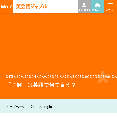
≡
各校紹介
my Jabble
メニュー
%E3%80%8C%E4%BA%86%E8%A7%A3%E3%80%8D%E3%81%A
「了解」は英語で何て言う？
＞
トップページ
All right