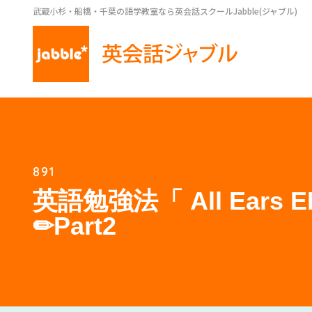
武蔵小杉・船橋・千葉の語学教室なら英会話スクールJabble(ジャブル)
891
英語勉強法「 All Ears E
✏Part2