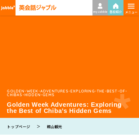
≡
各校紹介
my Jabble
メニュー
GOLDEN-WEEK-ADVENTURES-EXPLORING-THE-BEST-OF-
CHIBAS-HIDDEN-GEMS
Golden Week Adventures: Exploring
the Best of Chiba’s Hidden Gems
＞
トップページ
館山観光