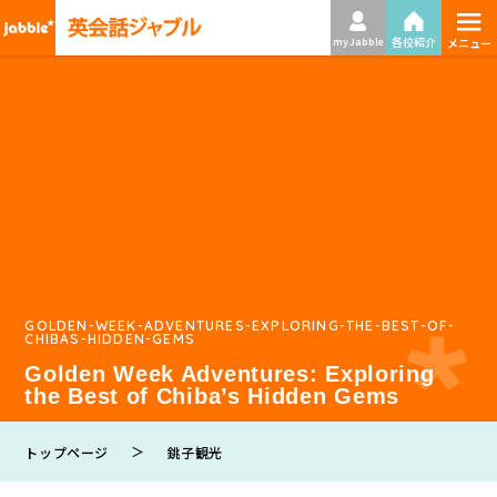
≡
各校紹介
my Jabble
メニュー
GOLDEN-WEEK-ADVENTURES-EXPLORING-THE-BEST-OF-
CHIBAS-HIDDEN-GEMS
Golden Week Adventures: Exploring
the Best of Chiba’s Hidden Gems
＞
トップページ
銚子観光