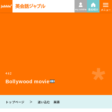
≡
各校紹介
my Jabble
メニュー
462
Bollywood movie
＞
トップページ
迷い込む 英語