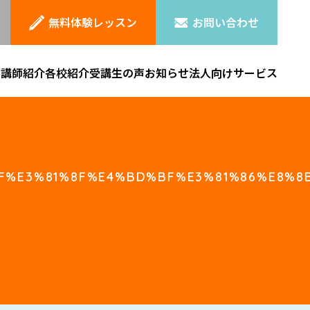
無料体験レッスン
お問い合わせ
ン
講師紹介
各校紹介
受講生の声
お知らせ
法人向けサービス
F%E3%81%8F%E4%BD%BF%E3%81%86%E8%8