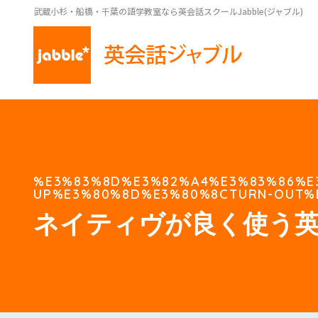
武蔵小杉・船橋・千葉の語学教室なら英会話スクールJabble(ジャブル)
%E3%83%8D%E3%82%A4%E3%83%86%E
UP%E3%80%8D%E3%80%8CTURN-OUT%
ネイティヴが良く使う英語「e