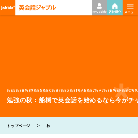
≡
各校紹介
my Jabble
メニュー
%E5%8B%89%E5%BC%B7%E3%81%AE%E7%A7%8B%EF%BC%9
勉強の秋：船橋で英会話を始めるなら今がチ
＞
トップページ
秋