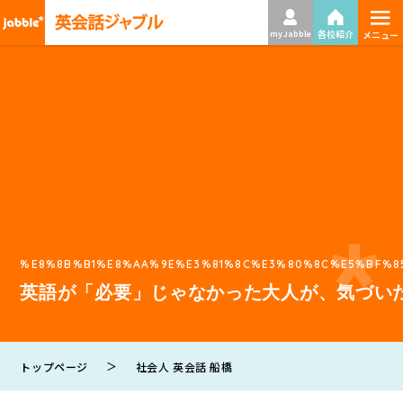
≡
各校紹介
my Jabble
メニュー
%E8%8B%B1%E8%AA%9E%E3%81%8C%E3%80%8C%E5%BF%8
英語が「必要」じゃなかった大人が、気づい
＞
トップページ
社会人 英会話 船橋