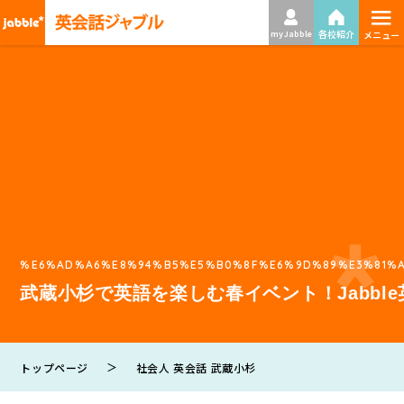
≡
各校紹介
my Jabble
メニュー
%E6%AD%A6%E8%94%B5%E5%B0%8F%E6%9D%89%E3%81%A
武蔵小杉で英語を楽しむ春イベント！Jabbl
＞
トップページ
社会人 英会話 武蔵小杉