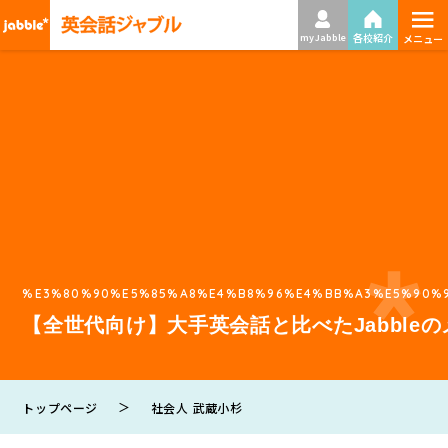
≡
各校紹介
my Jabble
メニュー
%E3%80%90%E5%85%A8%E4%B8%96%E4%BB%A3%E5%90%91
【全世代向け】大手英会話と比べたJabble
＞
トップページ
社会人 武蔵小杉