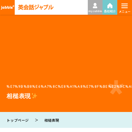
≡
各校紹介
my Jabble
メニュー
%E7%9B%B8%E6%A7%8C%E8%A1%A8%E7%8F%BE%E2%9C%A
相槌表現
＞
トップページ
相槌表現