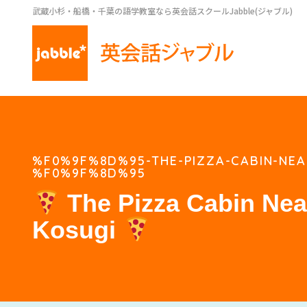
武蔵小杉・船橋・千葉の語学教室なら英会話スクールJabble(ジャブル)
%F0%9F%8D%95-THE-PIZZA-CABIN-NEA
%F0%9F%8D%95
The Pizza Cabin Nea
Kosugi