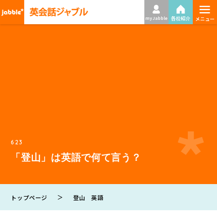
≡
各校紹介
my Jabble
メニュー
623
「登山」は英語で何て言う？
＞
トップページ
登山 英語