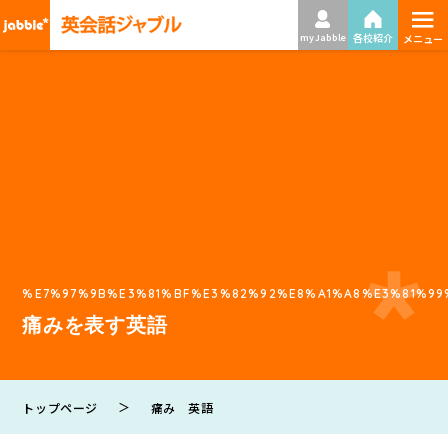
≡
各校紹介
my Jabble
メニュー
%E7%97%9B%E3%81%BF%E3%82%92%E8%A1%A8%E3%81%99
痛みを表す英語
＞
トップページ
痛み 英語