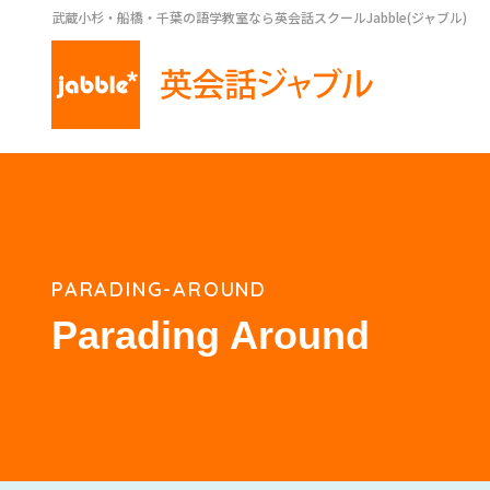
武蔵小杉・船橋・千葉の語学教室なら英会話スクールJabble(ジャブル)
PARADING-AROUND
Parading Around