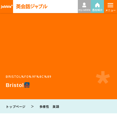
≡
各校紹介
my Jabble
メニュー
BRISTOL%F0%9F%8C%89
Bristol
＞
トップページ
多様性 英語