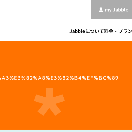
my Jabble
Jabbleについて
料金・プラ
%A3%E3%82%A8%E3%82%B4%EF%BC%89