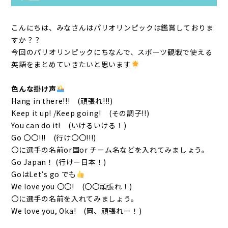
こんにちは、みなさんはパリオリンピックは鑑賞しておりま
すか？？
今回のパリオリンピックにちなんで、スポーツ観戦で使える
英語をまとめていきたいと思います
色んな掛け声
Hang in there!!!
(頑張れ!!!)
Keep it up! /Keep going!
(その調子!!)
You can do it!
(いけるいける！)
Go 〇〇!!!
(行け〇〇!!!)
〇に選手の名前or国or チーム名などを入れてみましょう。
Go Japan！ (行けー日本！)
GoはLet‘s go でも
We love you 〇〇!
(〇〇頑張れ！)
〇に選手の名前を入れてみましょう。
We love you, Oka! (岡、頑張れー！)