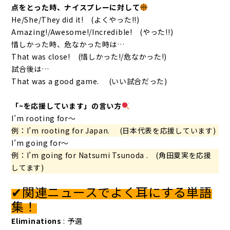
点をとった時、ナイスプレーに対して
He/She/They did it!
(よくやった!!)
Amazing!/Awesome!/Incredible!
(やった!!)
惜しかった時、危なかった時は…
That was close!
(惜しかった!/危なかった!)
試合後は…
That was a good game.
(いい試合だった)
「~を応援しています」の言い方
I’m rooting for〜
例：I’m rooting for Japan. (日本代表を応援しています)
I’m going for〜
例：I’m going for Natsumi Tsunoda . (角田夏実を応援
してます)
✔関連ニュースでよく耳にする単語
集！
Eliminations
: 予選