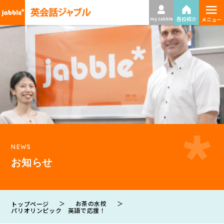
≡
各校紹介
my Jabble
メニュー
NEWS
お知らせ
＞
お茶の水校
＞
トップページ
パリオリンピック 英語で応援！