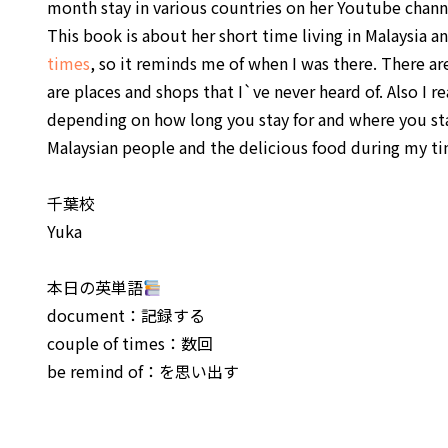
month stay in various countries on her Youtube chann
This book is about her short time living in Malaysia and
times
, so it reminds me of when I was there. There ar
are places and shops that I`ve never heard of. Also I r
depending on how long you stay for and where you sta
Malaysian people and the delicious food during my tim
千葉校
Yuka
本日の英単語
document：記録する
couple of times：数回
be remind of：を思い出す