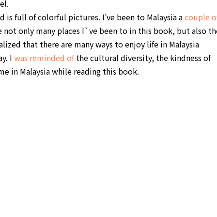
el.
 is full of colorful pictures. I’ve been to Malaysia a
couple o
e not only many places I`ve been to in this book, but also th
ealized that there are many ways to enjoy life in Malaysia
y. I
was reminded of
the cultural diversity, the kindness of
e in Malaysia while reading this book.