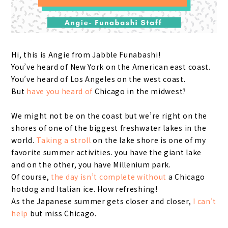
Hi, this is Angie from Jabble Funabashi!
You’ve heard of New York on the American east coast.
You’ve heard of Los Angeles on the west coast.
But
have you heard of
Chicago in the midwest?
We might not be on the coast but we’re right on the
shores of one of the biggest freshwater lakes in the
world.
Taking a stroll
on the lake shore is one of my
favorite summer activities. you have the giant lake
and on the other, you have Millenium park.
Of course,
the day isn’t complete without
a Chicago
hotdog and Italian ice. How refreshing!
As the Japanese summer gets closer and closer,
I can’t
help
but miss Chicago.