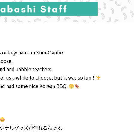
 or keychains in Shin-Okubo.
hoose.
iend and Jabble teachers.
of us a while to choose, but it was so fun !
 and had some nice Korean BBQ.
ジナルグッズが作れるんです。