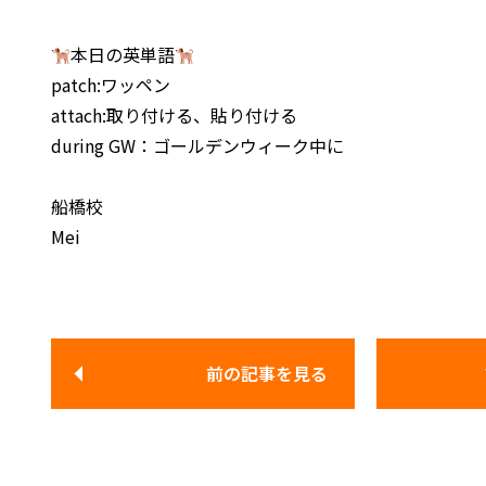
本日の英単語
patch:ワッペン
attach:取り付ける、貼り付ける
during GW：ゴールデンウィーク中に
船橋校
Mei
前の記事
を見る