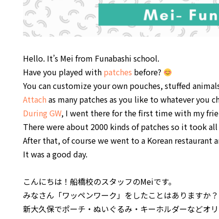
Hello. It’s Mei from Funabashi school.
Have you played with
patches
before?
You can customize your own pouches, stuffed animals
Attach
as many patches as you like to whatever you c
During GW
, I went there for the first time with my fr
There were about 2000 kinds of patches so it took all 
After that, of course we went to a Korean restaurant
It was a good day.
こんにちは！船橋校のスタッフのMeiです。
みなさん「ワッペンワーク」をしたことはありますか？
新大久保でポーチ・ぬいぐるみ・キーホルダーなどオリ