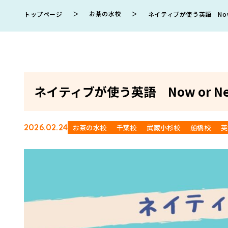
＞
お茶の水校
＞
トップページ
ネイティブが使う英語 Now o
ネイティブが使う英語 Now or Ne
2026.02.24
お茶の水校
千葉校
武蔵小杉校
船橋校
英