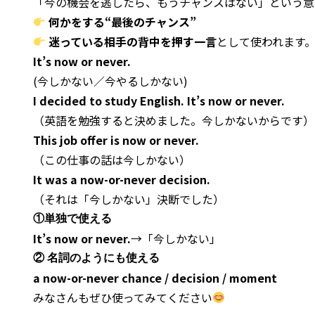
「今の機会を逃したら、もうチャンスはない」という意
何かをする“最後のチャンス”
迷っている相手の背中を押す一言
として使われます
It’s now or never.
(今しかない／今やるしかない)
I decided to study English. It’s now or never.
（英語を勉強すると決めました。今しかないからです）
This job offer is now or never.
（この仕事の話は今しかない）
It was a now-or-never decision.
（それは「今しかない」決断でした）
①単独で使える
It’s now or never.
→「今しかない」
② 名詞のようにも使える
a now-or-never chance / decision / moment
みなさんもぜひ使ってみてください