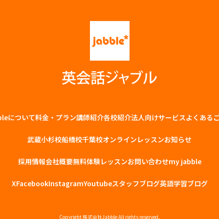
bbleについて
料金・プラン
講師紹介
各校紹介
法⼈向けサービス
よくある
武蔵小杉校
船橋校
千葉校
オンラインレッスン
お知らせ
採用情報
会社概要
無料体験レッスン
お問い合わせ
my jabble
X
Facebook
Instagram
Youtube
スタッフブログ
英語学習ブログ
Copyright
株式会社Jabble
All rights reserved.