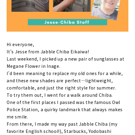
Hi everyone,
It’s Jesse from Jabble Chiba Eikaiwa!
Last weekend, I picked up a new pair of sunglasses at
Megane Flower in Inage.
I’d been meaning to replace my old ones for a while,
and these new shades are perfect—lightweight,
comfortable, and just the right style for summer.
To try them out, I went for a walk around Chiba.
One of the first places I passed was the famous Owl
Police Station, a quirky landmark that always makes
me smile.
From there, I made my way past Jabble Chiba (my
favorite English school!), Starbucks, Yodobashi