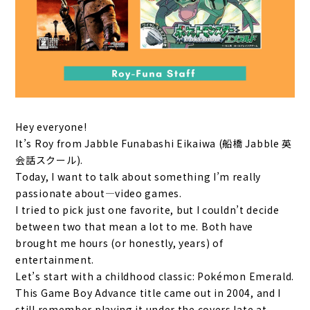
Hey everyone!
It’s Roy from Jabble Funabashi Eikaiwa (船橋 Jabble 英
会話スクール).
Today, I want to talk about something I’m really
passionate about—video games.
I tried to pick just one favorite, but I couldn’t decide
between two that mean a lot to me. Both have
brought me hours (or honestly, years) of
entertainment.
Let’s start with a childhood classic: Pokémon Emerald.
This Game Boy Advance title came out in 2004, and I
still remember playing it under the covers late at