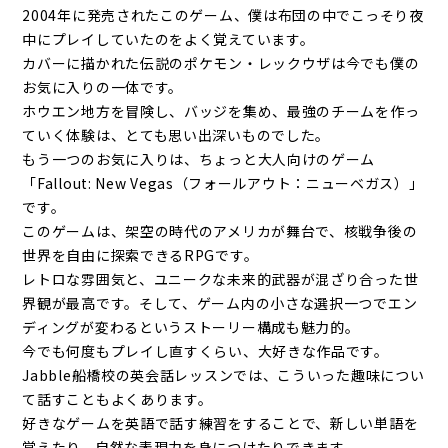
2004年に発売されたこのゲーム、僕は布団の中でこっそり夜
中にプレイしていたのをよく覚えています。
カバーに描かれた伝説のポケモン・レックウザは今でも僕の
お気に入りの一体です。
ホウエン地方を冒険し、バッジを集め、最強のチームを作っ
ていく体験は、とても思い出深いものでした。
もう一つのお気に入りは、ちょっと大人向けのゲーム
「Fallout: New Vegas（フォールアウト：ニューベガス）」
です。
このゲームは、架空の時代のアメリカが舞台で、核戦争後の
世界を自由に探索できるRPGです。
レトロな雰囲気と、ユニークな未来的武器が混ざり合った世
界観が最高です。そして、ゲーム内の小さな選択一つでエン
ディングが変わるというストーリー構成も魅力的。
今でも何度もプレイし直すくらい、大好きな作品です。
Jabble船橋校の英会話レッスンでは、こういった趣味につい
て話すこともよくあります。
好きなゲームを英語で話す練習をすることで、新しい単語を
覚えたり、自然な表現力を身につけたりできます。